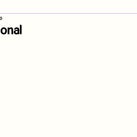
0
dígena
Publicaciones
Consulta previa
Sin categoría
A
onal
Observatorio de consulta previa
Mujeres indígenas
Territorios in
incidencia
PNPI
Nuestras Raíces Cuentan