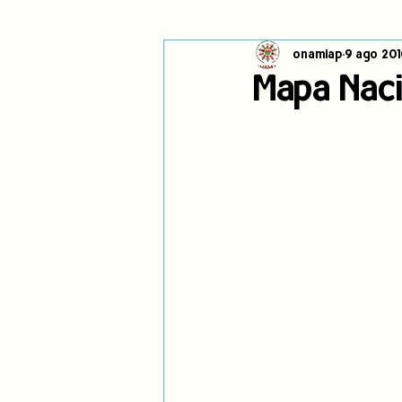
onamiap
9 ago 201
Cambio climático
Navegador in
Mapa Naci
Alertas
Pronunciamientos
jóvenes indígenas
Incidencias