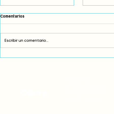
Comentarios
Escribir un comentario...
Comunidades asháninkas
COP30: Resi
actualizan sus estatutos
frente a la
comunales para fortalecer
complicidad
su autonomía y gobernanza
climática
territorial.
CONTACTO
onamiap.org
Jr. Santa Rosa 327 Lima, Perú.
01-4280635 / 953 532 064
onamiap@onamiap.org