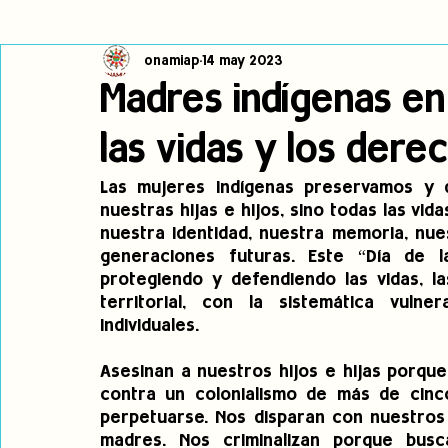
onamiap
14 may 2023
Cambio climático
Navegador indígena
Publicaciones
Madres indígenas en 
las vidas y los dere
Alertas
Pronunciamientos
Observatorio de consulta previa
Las mujeres indígenas preservamos y d
nuestras hijas e hijos, sino todas las vid
jóvenes indígenas
Incidencias
incidencia
PNPI
nuestra identidad, nuestra memoria, nues
generaciones futuras. Este “Día de 
protegiendo y defendiendo las vidas, l
territorial, con la sistemática vuln
individuales.
Asesinan a nuestros hijos e hijas porque 
contra un colonialismo de más de cinc
perpetuarse. Nos disparan con nuestros 
madres. Nos criminalizan porque bus