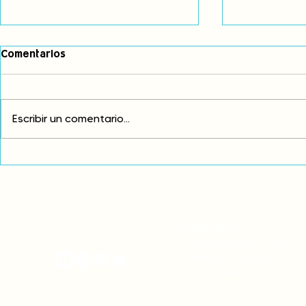
Comentarios
Escribir un comentario...
Fortalecemos nuestro
Comunidade
vínculo ancestral con el
refuerzan l
agua
jurídica de 
desde sus 
ancestrale
CONTACTO
onamiap.org
Jr. Santa Rosa 327 Lima, Perú.
01-4280635 / 953 532 064
onamiap@onamiap.org