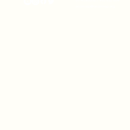
01-4280635 / 953 532 064
onamiap@onamiap.org