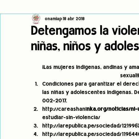
onamiap
18 abr 2018
Cambio climático
Navegador indígena
Publicaciones
Detengamos la viole
niñas, niños y adole
Alertas
Pronunciamientos
Observatorio de consulta previa
¡Las mujeres indígenas, andinas y ama
jóvenes indígenas
Incidencias
incidencia
PNPI
sexual!
Condiciones para garantizar el derecho
las niñas y adolescentes indígenas. D
002-2017. 
http://careashani
nka.org/noticias/ni
estudiar-sin-violencia/ 
http://larepublica.pe/sociedad/121996
http://larepublica.pe/sociedad/1196