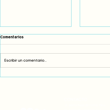
Comentarios
Escribir un comentario...
Comunidades asháninkas
COP30: Resi
actualizan sus estatutos
frente a la
comunales para fortalecer
complicidad
su autonomía y gobernanza
climática
territorial.
CONTACTO
onamiap.org
Jr. Santa Rosa 327 Lima, Perú.