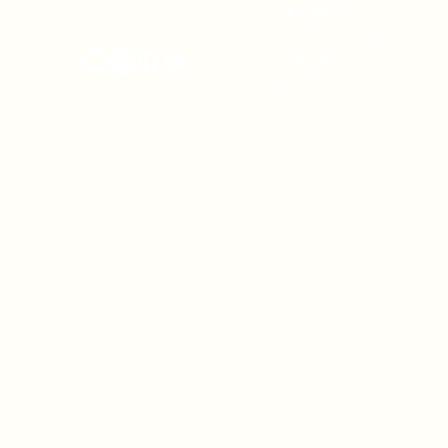
CONTACTO
onamiap.org
Jr. Santa Rosa 327 Lima, Perú.
01-4280635 / 953 532 064
onamiap@onamiap.org