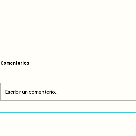
Comentarios
Escribir un comentario...
Comunidades asháninkas
COP30: Resi
actualizan sus estatutos
frente a la
comunales para fortalecer
complicidad
su autonomía y gobernanza
climática
territorial.