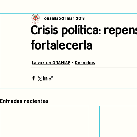
onamiap
21 mar 2018
Cambio climático
Navegador indígena
Publicaciones
Crisis política: repe
fortalecerla
Alertas
Pronunciamientos
Observatorio de consulta previa
La voz de ONAMIAP
Derechos
jóvenes indígenas
Incidencias
incidencia
PNPI
Entradas recientes