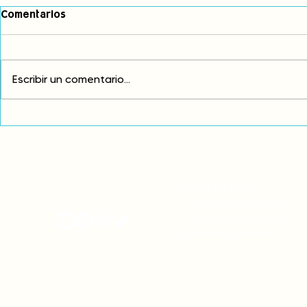
Comentarios
Escribir un comentario...
Comunidades asháninkas
COP30: Resi
actualizan sus estatutos
frente a la
comunales para fortalecer
complicidad
su autonomía y gobernanza
climática
territorial.
CONTACTO
onamiap.org
Jr. Santa Rosa 327 Lima, Perú.
01-4280635 / 953 532 064
onamiap@onamiap.org