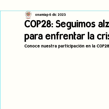
onamiap
6 dic 2023
Cambio climático
Navegador indígena
Publicaciones
COP28: Seguimos al
para enfrentar la cri
Alertas
Pronunciamientos
Observatorio de consulta previa
Conoce nuestra participación en la COP28
jóvenes indígenas
Incidencias
incidencia
PNPI