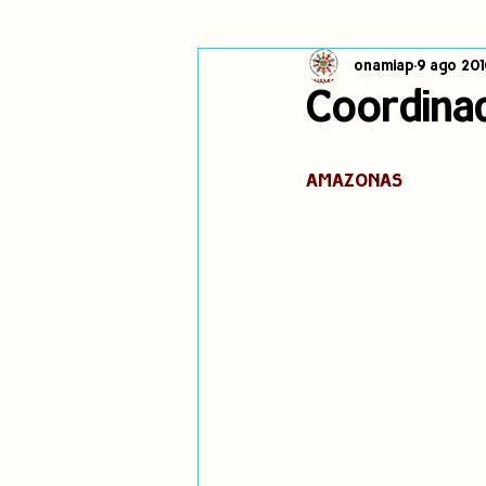
onamiap
9 ago 201
Cambio climático
Navegador in
Coordina
Alertas
Pronunciamientos
AMAZONAS
jóvenes indígenas
Incidencias