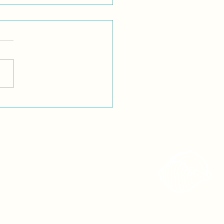
ación Actual
tuación actual de la salud y
ucación intercultural en
ueblos andinos y
ónicos es alarmante. A
 de los muchos años...