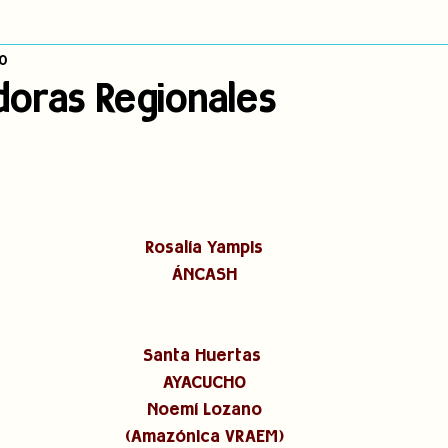
0
dígena
Publicaciones
Consulta previa
Sin categoría
A
doras Regionales
Observatorio de consulta previa
Mujeres indígenas
Territorios in
incidencia
PNPI
Nuestras Raíces Cuentan
Rosalía Yampis
ÁNCASH
Santa Huertas 
AYACUCHO
Noemí Lozano
(Amazónica VRAEM)