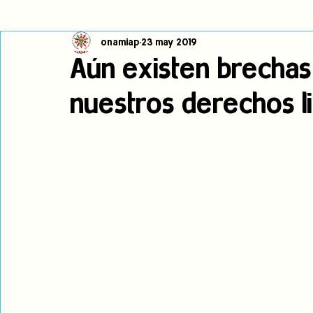
onamiap
23 may 2019
Cambio climático
Navegador indígena
Publicaciones
Aún existen brechas 
nuestros derechos li
Alertas
Pronunciamientos
Observatorio de consulta previa
jóvenes indígenas
Incidencias
incidencia
PNPI