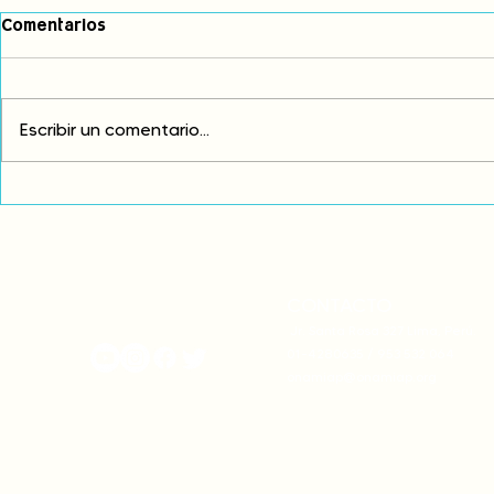
Comentarios
Escribir un comentario...
Comunidades asháninkas
COP30: Resi
actualizan sus estatutos
frente a la
comunales para fortalecer
complicidad
su autonomía y gobernanza
climática
territorial.
CONTACTO
onamiap.org
Jr. Santa Rosa 327 Lima, Perú.
01-4280635 / 953 532 064
onamiap@onamiap.org