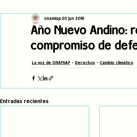
onamiap
20 jun 2018
Cambio climático
Navegador indígena
Publicaciones
Año Nuevo Andino: 
compromiso de defen
Alertas
Pronunciamientos
Observatorio de consulta previa
La voz de ONAMIAP
Derechos
Cambio climático
jóvenes indígenas
Incidencias
incidencia
PNPI
Entradas recientes