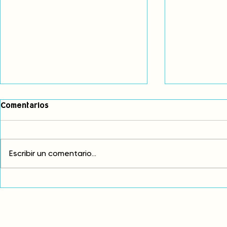
Comentarios
Escribir un comentario...
Comunidades asháninkas
COP30: Resi
actualizan sus estatutos
frente a la
comunales para fortalecer
complicidad
su autonomía y gobernanza
climática
territorial.