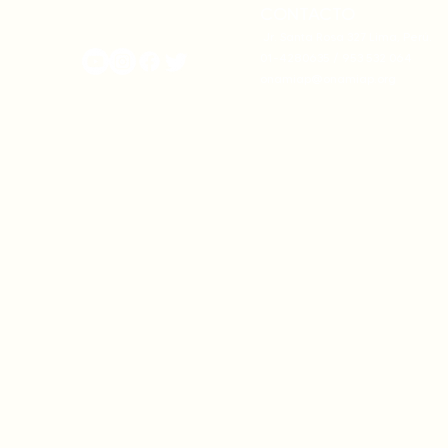
CONTACTO
onamiap.org
Jr. Santa Rosa 327 Lima, Perú.
01-4280635 / 953 532 064
onamiap@onamiap.org