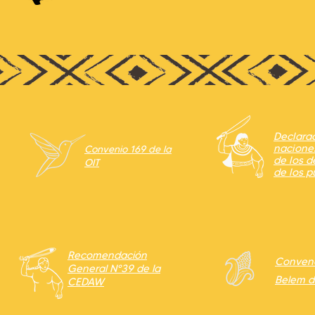
Declara
nacione
Convenio 169 de la
de los 
OIT
de los p
Recomendación
Conven
General N°39 de la
Belem d
CEDAW