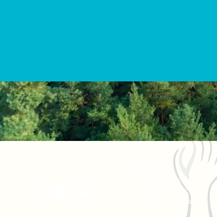
CONTACTO
onamiap.org
Jr. Santa Rosa 327 Lima, Perú.
01-4280635 / 953 532 064
onamiap@onamiap.org