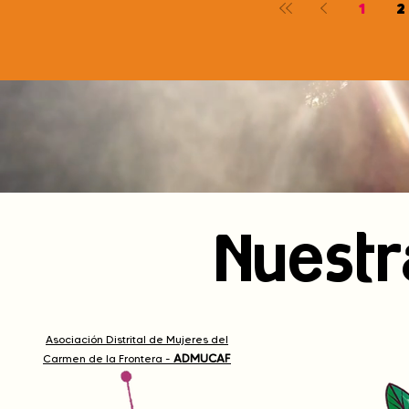
1
2
Nuestr
Asociación Distrital de Mujeres del
ADMUCAF
Carmen de la Frontera -