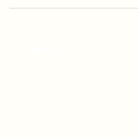
CONTACTO
onamiap.org
Jr. Santa Rosa 327 Lima, Perú.
01-4280635 / 953 532 064
onamiap@onamiap.org