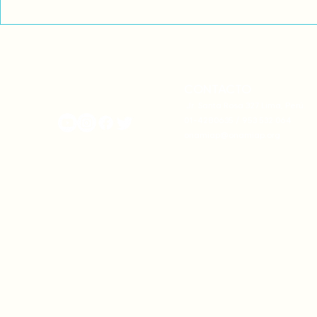
Exigimos cambios
¡FUERA EL I
estructurales para eliminar
AMÉRICA LAT
la discriminación racial
CONTACTO
onamiap.org
Jr. Santa Rosa 327 Lima, Perú.
01-4280635 / 953 532 064
onamiap@onamiap.org