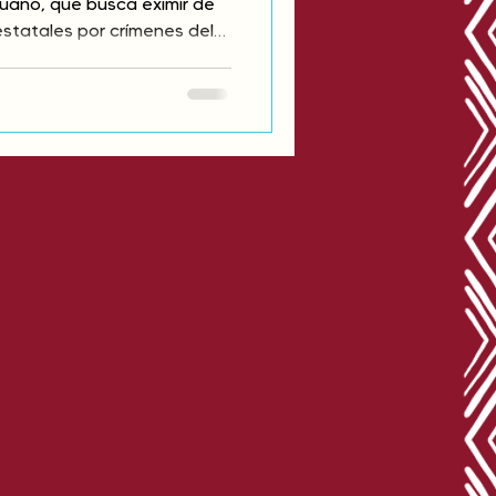
uano, que busca eximir de
estatales por crímenes del
Esta norma atenta contra la
derechos de los pueblos
icos, y constituye un grave
a la impunidad. Exigimos su