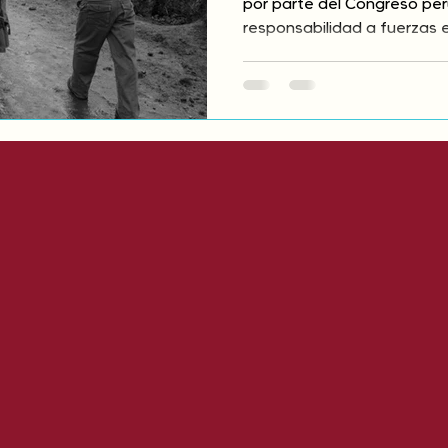
por parte del Congreso per
responsabilidad a fuerzas 
conflicto armado interno. 
memoria, la justicia y los 
indígenas andinos y amazón
retroceso en la lucha contr
derogación inmediata.