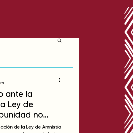
ura
 ante la
la Ley de
mpunidad no
ción de la Ley de Amnistía