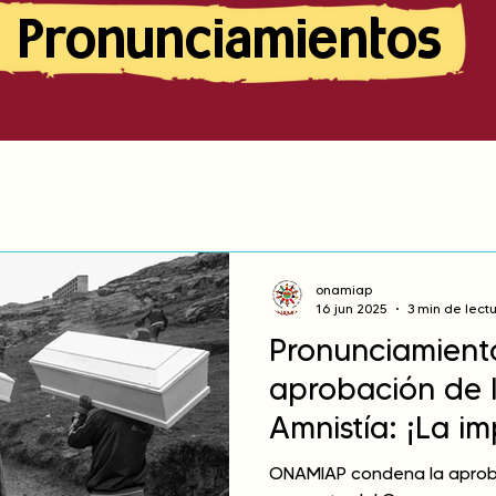
Pronunciamientos
onamiap
16 jun 2025
3 min de lect
Pronunciamiento
aprobación de 
Amnistía: ¡La i
pasará!
ONAMIAP condena la aproba