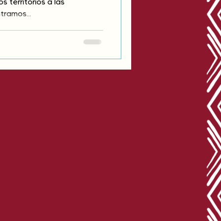
 territorios a las
tramos...