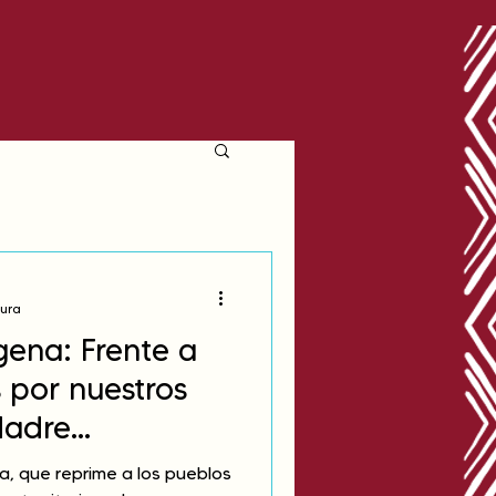
tura
gena: Frente a
 por nuestros
 Madre
a, que reprime a los pueblos