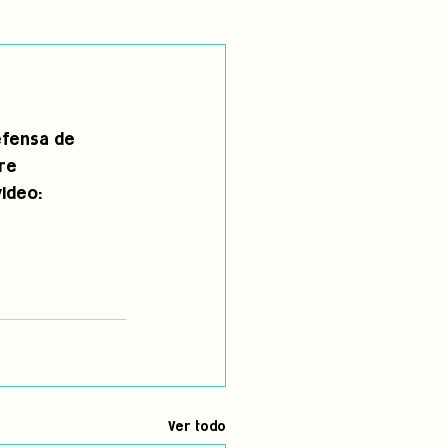
utoidentificación
efensa de 
dígenas
re 
ideo: 
Ver todo