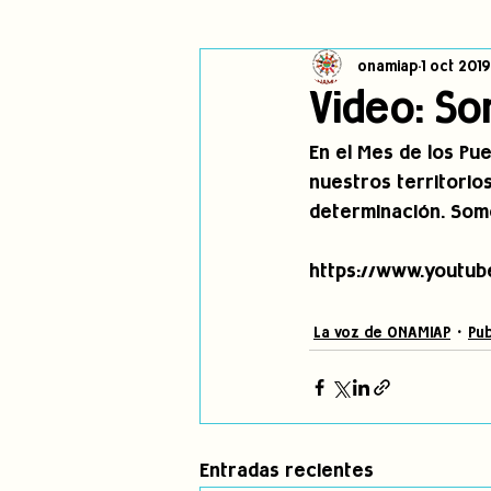
onamiap
1 oct 2019
Cambio climático
Navegador in
Video: So
En el Mes de los Pu
Alertas
Pronunciamientos
nuestros territorios
determinación. Somo
jóvenes indígenas
Incidencias
https://www.youtu
La voz de ONAMIAP
Pub
Entradas recientes