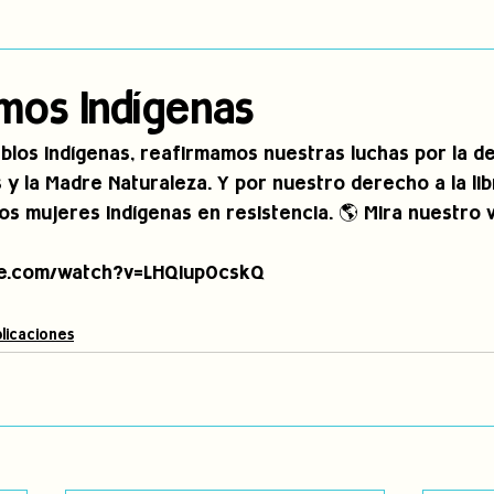
dígena
Publicaciones
Consulta previa
Sin categoría
A
mos Indígenas
eblos Indígenas, reafirmamos nuestras luchas por la d
Observatorio de consulta previa
Mujeres indígenas
Territorios in
 y la Madre Naturaleza. Y por nuestro derecho a la lib
s mujeres indígenas en resistencia. 🌎 Mira nuestro v
incidencia
PNPI
Nuestras Raíces Cuentan
be.com/watch?v=LHQIup0cskQ
licaciones