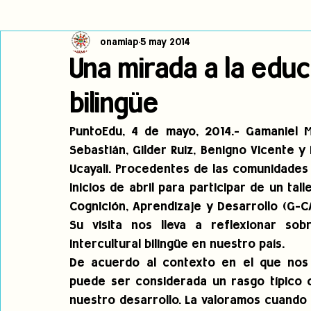
onamiap
5 may 2014
Cambio climático
Navegador indígena
Publicaciones
Una mirada a la educ
bilingüe
Alertas
Pronunciamientos
Observatorio de consulta previa
PuntoEdu, 4 de mayo, 2014.- Gamaniel Mo
Sebastián, Gilder Ruiz, Benigno Vicente y
jóvenes indígenas
Incidencias
incidencia
PNPI
Ucayali. Procedentes de las comunidades a
inicios de abril para participar de un tal
Cognición, Aprendizaje y Desarrollo (G-C
Su visita nos lleva a reflexionar sob
intercultural bilingüe en nuestro país.
De acuerdo al contexto en el que nos e
puede ser considerada un rasgo típico q
nuestro desarrollo. La valoramos cuando