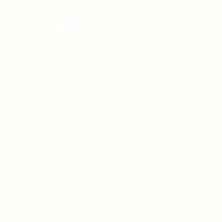
CONTACTO
onamiap.org
Jr. Santa Rosa 327 Lima, Perú.
01-4280635 / 953 532 064
onamiap@onamiap.org