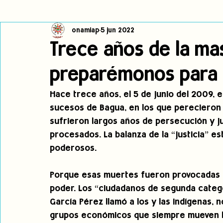
onamiap
5 jun 2022
Cambio climático
Navegador indígena
Publicaciones
Trece años de la ma
preparémonos para 
Alertas
Pronunciamientos
Observatorio de consulta previa
Hace trece años, el 5 de junio del 2009, 
sucesos de Bagua, en los que perecieron 3
jóvenes indígenas
Incidencias
incidencia
PNPI
sufrieron largos años de persecución y ju
procesados. La balanza de la “justicia” est
poderosos.
Porque esas muertes fueron provocadas p
poder. Los “ciudadanos de segunda catego
García Pérez llamó a los y las indígenas, no
grupos económicos que siempre mueven los