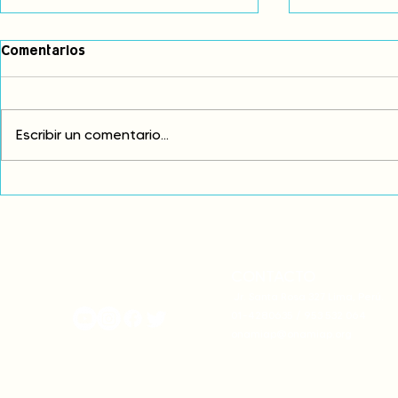
Comentarios
Escribir un comentario...
Exigimos cambios
¡FUERA EL I
estructurales para eliminar
AMÉRICA LAT
la discriminación racial
CONTACTO
onamiap.org
Jr. Santa Rosa 327 Lima, Perú.
01-4280635 / 953 532 064
onamiap@onamiap.org