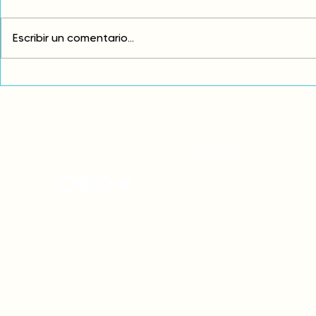
Escribir un comentario...
Exigimos cambios
¡FUERA EL I
estructurales para eliminar
AMÉRICA LAT
la discriminación racial
CONTACTO
onamiap.org
Jr. Santa Rosa 327 Lima, Perú.
01-4280635 / 953 532 064
onamiap@onamiap.org