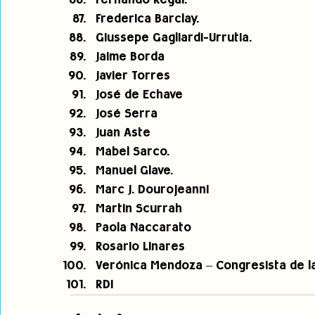
Fernando Regal.
Frederica Barclay.
Giussepe Gagliardi-Urrutia.
Jaime Borda
Javier Torres
José de Echave
José Serra
Juan Aste
Mabel Sarco.
Manuel Glave.
Marc J. Dourojeanni
Martin Scurrah
Paola Naccarato
Rosario Linares
Verónica Mendoza – Congresista de la
RDI