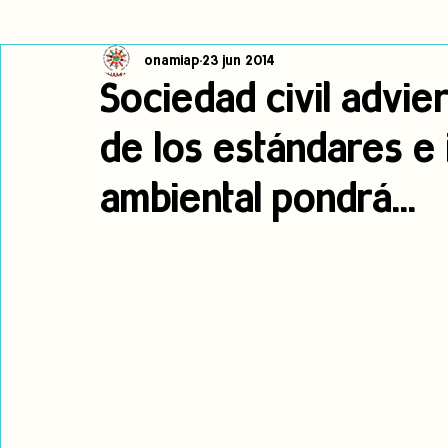
onamiap
23 jun 2014
Cambio climático
Navegador indígena
Publicaciones
Sociedad civil advie
de los estándares e i
Alertas
Pronunciamientos
Observatorio de consulta previa
ambiental pondrá...
jóvenes indígenas
Incidencias
incidencia
PNPI