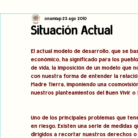
onamiap
23 ago 2010
Cambio climático
Navegador indígena
Publicaciones
Situación Actual
Alertas
Pronunciamientos
Observatorio de consulta previa
El actual modelo de desarrollo, que se b
económico, ha significado para los pueblo
de vida, la imposición de un modelo que n
jóvenes indígenas
Incidencias
incidencia
PNPI
con nuestra forma de entender la relación
Madre Tierra, imponiendo una cosmovisión
nuestros planteamientos del Buen Vivir o
Uno de los principales problemas que ten
en riesgo. Existen una serie de medidas q
dirigidos a recortar nuestros derechos o