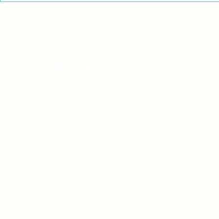
CONTACTO
onamiap.org
Jr. Santa Rosa 327 Lima, Perú.
01-4280635 / 953 532 064
onamiap@onamiap.org