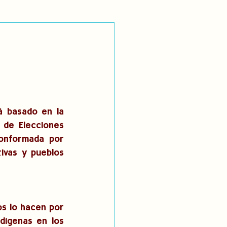
utoidentificación
dígenas
á basado en la 
 de Elecciones 
onformada por 
vas y pueblos 
s lo hacen por 
dígenas en los 