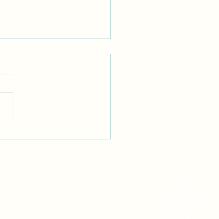
ación Actual
tuación actual de la salud y
ucación intercultural en
ueblos andinos y
ónicos es alarmante. A
 de los muchos años...