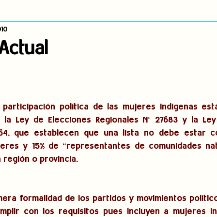
010
dígena
Publicaciones
Consulta previa
Sin categoría
A
 Actual
Observatorio de consulta previa
Mujeres indígenas
Territorios in
 participación política de las mujeres indígenas est
incidencia
PNPI
Nuestras Raíces Cuentan
e la Ley de Elecciones Regionales Nº 27683 y la Ley
864, que establecen que una lista no debe estar c
eres y 15% de “representantes de comunidades nati
 región o provincia.
era formalidad de los partidos y movimientos político
mplir con los requisitos pues incluyen a mujeres in