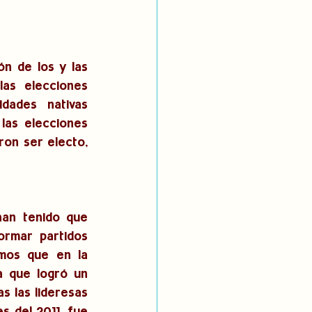
n de los y las 
as elecciones 
ades nativas 
las elecciones 
on ser electo, 
han tenido que 
ormar partidos 
mos que en la 
a que logró un 
 las lideresas 