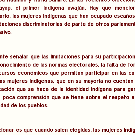
upa Huamán y María Sumire. En las recientes elecciones
ayap, el primer indígena awajún. Hay que mencio
ario, las mujeres indígenas que han ocupado escaños
aciones discriminatorias de parte de otros parlament
sivo.
te señalar que las limitaciones para su participación 
onocimiento de las normas electorales, la falta de for
ursos económicos que permitan participar en las cam
 las mujeres indígenas, que en su mayoría no cuentan
orización que se hace de la identidad indígena para ga
 poca comprensión que se tiene sobre el respeto a l
tidad de los pueblos.
onar es que cuando salen elegidas, las mujeres indíg