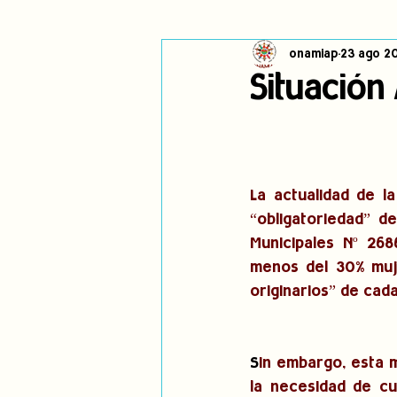
onamiap
23 ago 2
Cambio climático
Navegador in
Situación
Alertas
Pronunciamientos
La actualidad de la
jóvenes indígenas
Incidencias
“obligatoriedad” d
Municipales Nº 26
menos del 30% muj
originarios” de cada
S
in embargo, esta m
la necesidad de cu