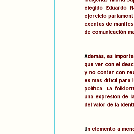
indígenas Hilaria S
elegido Eduardo N
ejercicio parlament
exentas de manifest
de comunicación ma
A
demás, es importan
que ver con el desc
y no contar con rec
es más difícil para
política.. La folkl
una expresión de la
del valor de la iden
U
n elemento a menci