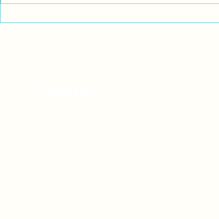
Comunidades asháninkas
COP30: Resi
actualizan sus estatutos
frente a la
comunales para fortalecer
complicidad
su autonomía y gobernanza
climática
territorial.
CONTACTO
onamiap.org
Jr. Santa Rosa 327 Lima, Perú.
01-4280635 / 953 532 064
onamiap@onamiap.org