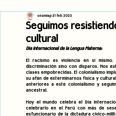
onamiap
21 feb 2023
Cambio climático
Navegador indígena
Publicaciones
Seguimos resistiendo
cultural
Alertas
Pronunciamientos
Observatorio de consulta previa
Día Internacional de la Lengua Materna:
jóvenes indígenas
Incidencias
incidencia
PNPI
El racismo es violencia en sí mismo
discriminación sino con disparos. Nos es
clases empobrecidas. El colonialismo impl
su afán de exterminarnos física y cultur
anteriores a este colonialismo y seguim
ancestral.
Hoy el mundo celebra el Día Internaci
celebrarlo en el Perú con más de sese
exfuncionario de la dictadura cívico-mil