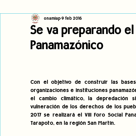
onamiap
9 feb 2016
Cambio climático
Navegador indígena
Publicaciones
Se va preparando el V
Panamazónico
Alertas
Pronunciamientos
Observatorio de consulta previa
jóvenes indígenas
Incidencias
incidencia
PNPI
Con el objetivo de construir las bases 
organizaciones e instituciones panamazón
el cambio climático, la depredación s
vulneración de los derechos de los pueblo
2017 se realizará el VIII Foro Social Pa
Tarapoto, en la región San Martín.