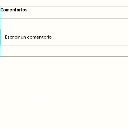
Comentarios
Escribir un comentario...
Exigimos cambios
¡FUERA EL I
estructurales para eliminar
AMÉRICA LAT
la discriminación racial
CONTACTO
onamiap.org
Jr. Santa Rosa 327 Lima, Perú.
01-4280635 / 953 532 064
onamiap@onamiap.org