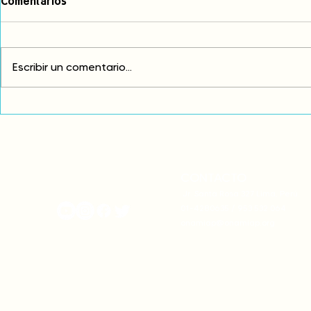
Comentarios
Escribir un comentario...
Exigimos cambios
¡FUERA EL I
estructurales para eliminar
AMÉRICA LAT
la discriminación racial
CONTACTO
onamiap.org
Jr. Santa Rosa 327 Lima, Perú.
01-4280635 / 953 532 064
onamiap@onamiap.org