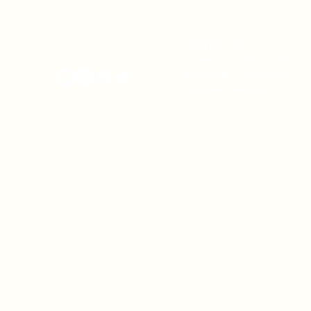
comunales para fortalecer
complicidad
su autonomía y gobernanza
climática
territorial.
CONTACTO
onamiap.org
Jr. Santa Rosa 327 Lima, Perú.
01-4280635 / 953 532 064
onamiap@onamiap.org