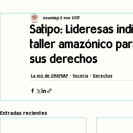
onamiap
2 nov 2017
Cambio climático
Navegador indígena
Publicaciones
Satipo: Lideresas in
taller amazónico par
Alertas
Pronunciamientos
Observatorio de consulta previa
sus derechos
jóvenes indígenas
Incidencias
incidencia
PNPI
La voz de ONAMIAP
Vocería
Derechos
Entradas recientes