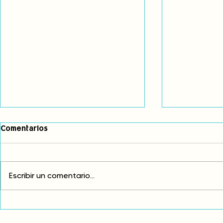
Comentarios
Escribir un comentario...
Comunidades asháninkas
COP30: Resi
actualizan sus estatutos
frente a la