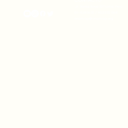
CONTACTO
onamiap.org
Jr. Santa Rosa 327 Lima, Perú.
01-4280635 / 953 532 064
onamiap@onamiap.org