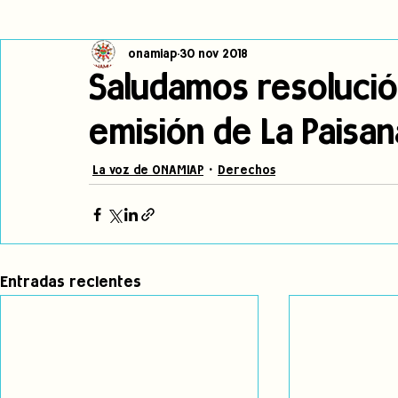
onamiap
30 nov 2018
Cambio climático
Navegador indígena
Publicaciones
Saludamos resolución
emisión de La Paisan
Alertas
Pronunciamientos
Observatorio de consulta previa
La voz de ONAMIAP
Derechos
jóvenes indígenas
Incidencias
incidencia
PNPI
Entradas recientes