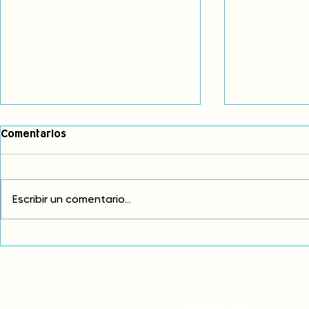
Comentarios
Escribir un comentario...
Comunidades asháninkas
COP30: Resi
actualizan sus estatutos
frente a la
comunales para fortalecer
complicidad
su autonomía y gobernanza
climática
territorial.