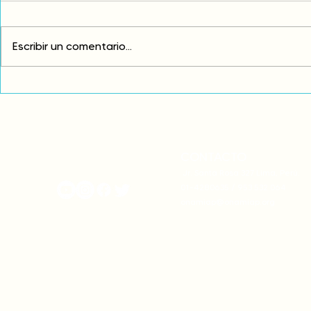
Escribir un comentario...
Comunidades asháninkas
COP30: Resi
actualizan sus estatutos
frente a la
comunales para fortalecer
complicidad
su autonomía y gobernanza
climática
territorial.
CONTACTO
onamiap.org
Jr. Santa Rosa 327 Lima, Perú.
01-4280635 / 953 532 064
onamiap@onamiap.org