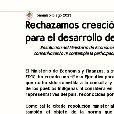
onamiap
16 ago 2023
Cambio climático
Navegador indígena
Publicaciones
Rechazamos creació
para el desarrollo d
Alertas
Pronunciamientos
Observatorio de consulta previa
Resolución del Ministerio de Economía 
consentimiento ni contempla la participac
jóvenes indígenas
Incidencias
incidencia
PNPI
El Ministerio de Economía y Finanzas, a t
EF/10, ha creado una “Mesa Ejecutiva par
que no ha sido sometida a la consulta y 
de los pueblos indígenas ni considera en
representativas del país, reconocidas por
Como tal la citada resolución ministeria
también el objeto de la norma que d