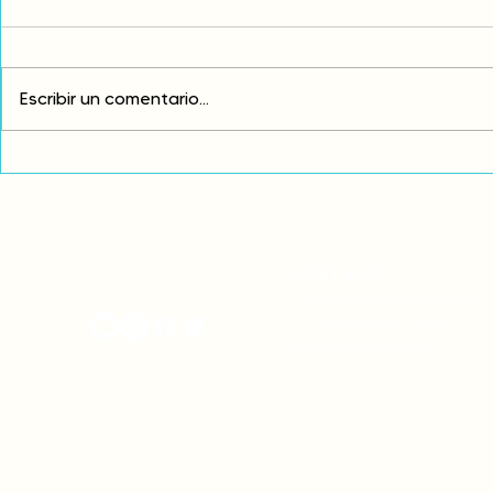
Escribir un comentario...
Fortalecemos nuestras
Denunciamo
voces para defender la
atentan con
Madre Naturaleza y exigir el
autonomía 
respeto de nuestros
la moviliza
derechos
desde nuest
CONTACTO
onamiap.org
Jr. Santa Rosa 327 Lima, Perú.
01-4280635 / 953 532 064
onamiap@onamiap.org