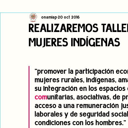
onamiap
20 oct 2016
Cambio climático
Navegador indígena
Publicaciones
REALIZAREMOS TALLE
MUJERES INDÍGENAS
Alertas
Pronunciamientos
Observatorio de consulta previa
jóvenes indígenas
Incidencias
incidencia
PNPI
"promover la participación econ
mujeres rurales, indígenas, a
su integración en los espacios 
com
unitarias, asociativas, de 
acceso a una remuneración jus
laborales y de seguridad social
condiciones con los hombres."