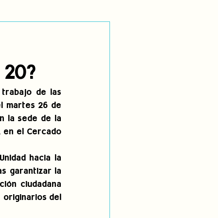
utoidentificación
P 20?
dígenas
trabajo de las 
l martes 26 de 
 la sede de la 
 en el Cercado 
nidad hacia la 
 garantizar la 
ción ciudadana 
originarios del 