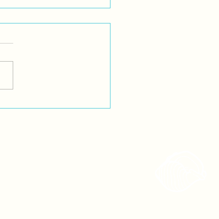
ioComunitaria: ¿Las
res y pueblos indígenas
s libres? ¿Realmente lo
os?