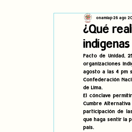
onamiap
26 ago 2
Cambio climático
Navegador in
¿Qué real
indígenas
Alertas
Pronunciamientos
Pacto de Unidad, 2
organizaciones indí
jóvenes indígenas
Incidencias
agosto a las 4 pm s
Confederación Nacio
de Lima.
El cónclave permiti
Cumbre Alternativa 
participación de l
que haga sentir la p
país.