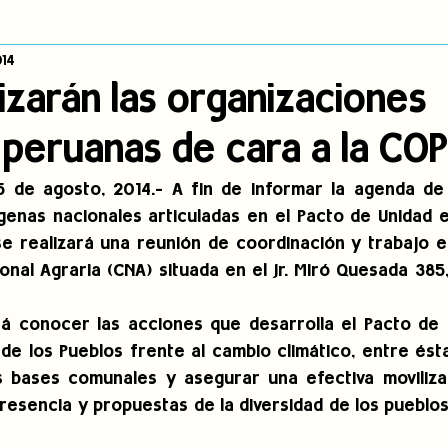
014
dígena
Publicaciones
Consulta previa
Sin categoría
A
izarán las organizaciones
 peruanas de cara a la CO
Observatorio de consulta previa
Mujeres indígenas
Territorios in
5 de agosto, 2014.- A fin de informar la agenda de 
genas nacionales articuladas en el Pacto de Unidad e
incidencia
PNPI
Nuestras Raíces Cuentan
e realizará una reunión de coordinación y trabajo en
nal Agraria (CNA) situada en el Jr. Miró Quesada 385,
rá conocer las acciones que desarrolla el Pacto de U
de los Pueblos frente al cambio climático, entre éstas
as bases comunales y asegurar una efectiva moviliza
resencia y propuestas de la diversidad de los pueblos 