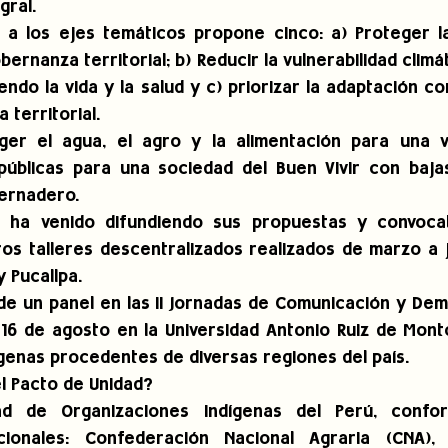
gral.
 a los ejes temáticos propone cinco: a) Proteger la
rnanza territorial; b) Reducir la vulnerabilidad climát
endo la vida y la salud y c) priorizar la adaptación c
a territorial.
ger el agua, el agro y la alimentación para una vi
 públicas para una sociedad del Buen Vivir con baja
vernadero.
d ha venido difundiendo sus propuestas y convocat
os talleres descentralizados realizados de marzo a j
 Pucallpa.
de un panel en las II Jornadas de Comunicación y Dem
l 16 de agosto en la Universidad Antonio Ruiz de Mont
enas procedentes de diversas regiones del país.
l Pacto de Unidad?
d de Organizaciones Indígenas del Perú, confor
cionales: Confederación Nacional Agraria (CNA), 