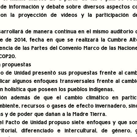
 de información y debate sobre diversos aspectos co
on la proyección de vídeos y la participación de 
arrollará de manera continua en el mismo auditorio d
e de 2014, fecha en que se realizará la Cumbre Alte
encia de las Partes del Convenio Marco de las Nacione
COP20.
n propuestas
acto de Unidad presentó sus propuestas frente al cambi
icar algunos enfoques transversales frente al cambio
n holística que poseen los pueblos indígenas.
ción además de que el cambio climático en partic
biente, recursos o gases de efecto invernadero, sino
s y de poder que dañan a la Madre Tierra.
el Pacto de Unidad propuso siete enfoques y que son
ritorial, diferenciado e intercultural, de género, 