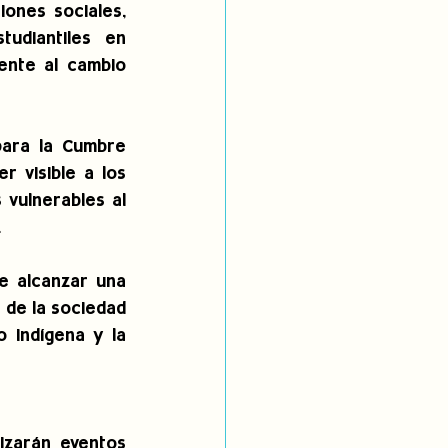
ones sociales, 
tudiantiles en 
nte al cambio 
para la Cumbre 
 visible a los 
vulnerables al 
.
e alcanzar una 
de la sociedad 
indígena y la 
zarán eventos 