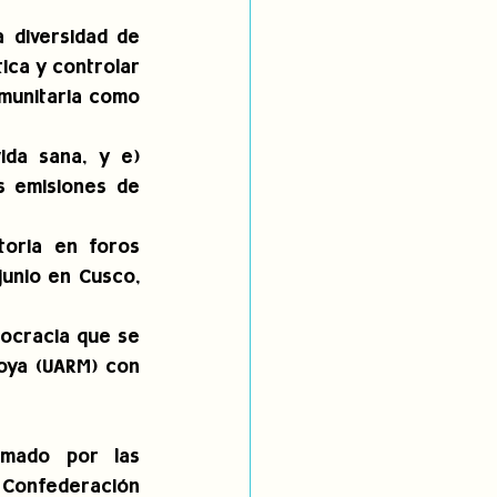
 diversidad de 
ica y controlar 
omunitaria como 
da sana, y e) 
s emisiones de 
oria en foros 
unio en Cusco, 
ocracia que se 
oya (UARM) con 
mado por las 
Confederación 