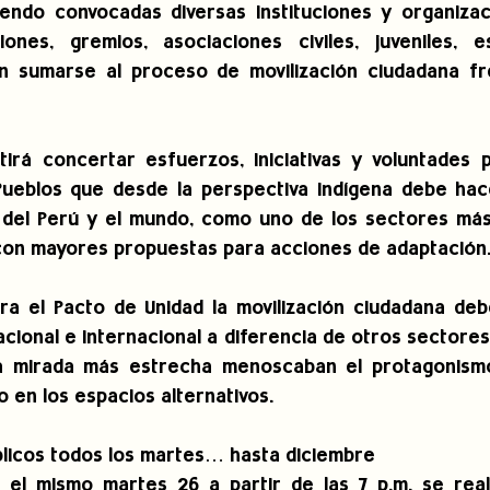
endo convocadas diversas instituciones y organizaci
iones, gremios, asociaciones civiles, juveniles, es
 sumarse al proceso de movilización ciudadana fre
tirá concertar esfuerzos, iniciativas y voluntades 
Pueblos que desde la perspectiva indígena debe hacer
 del Perú y el mundo, como uno de los sectores más 
 con mayores propuestas para acciones de adaptación
a el Pacto de Unidad la movilización ciudadana deb
cional e internacional a diferencia de otros sectores 
a mirada más estrecha menoscaban el protagonismo 
o en los espacios alternativos.
blicos todos los martes… hasta diciembre
el mismo martes 26 a partir de las 7 p.m. se reali