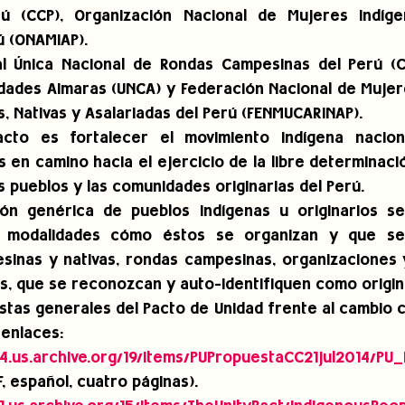
ú (CCP), Organización Nacional de Mujeres Indíge
ú (ONAMIAP).
al Única Nacional de Rondas Campesinas del Perú (C
dades Aimaras (UNCA) y Federación Nacional de Mujer
s, Nativas y Asalariadas del Perú (FENMUCARINAP).
acto es fortalecer el movimiento indígena naciona
 en camino hacia el ejercicio de la libre determinación
os pueblos y las comunidades originarias del Perú.
ión genérica de pueblos indígenas u originarios s
 modalidades cómo éstos se organizan y que se 
inas y nativas, rondas campesinas, organizaciones 
as, que se reconozcan y auto-identifiquen como origin
tas generales del Pacto de Unidad frente al cambio cl
 enlaces: 
04.us.archive.org/19/items/PUPropuestaCC21jul2014/P
F, español, cuatro páginas). 