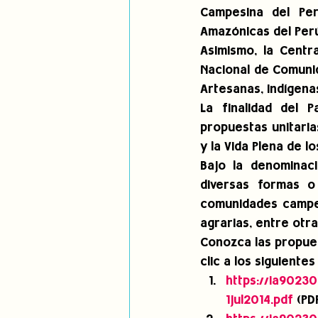
Campesina del Per
Amazónicas del Per
Asimismo, la Centr
Nacional de Comuni
Artesanas, Indígena
La finalidad del P
propuestas unitarias
y la Vida Plena de l
Bajo la denominac
diversas formas o
comunidades campes
agrarias, entre otr
Conozca las propues
clic a los siguientes
https://ia9023
1jul2014.pdf
 (PD