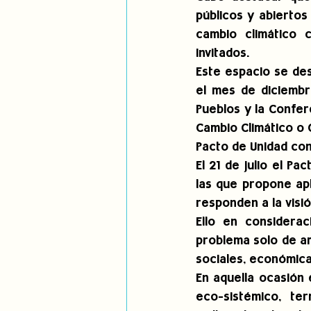
públicos y abiertos
cambio climático c
invitados.
Este espacio se des
el mes de diciembr
Pueblos y la Confer
Cambio Climático o 
Pacto de Unidad co
El 21 de julio el P
las que propone apl
responden a la visió
Ello en considera
problema solo de am
sociales, económica
En aquella ocasión 
eco-sistémico, ter