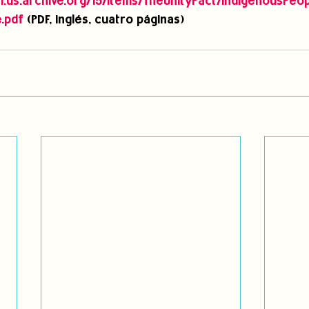
1.us.archive.org/15/items/TheUnityPact/IndigenousPeo
.pdf
 (PDF, inglés, cuatro páginas)