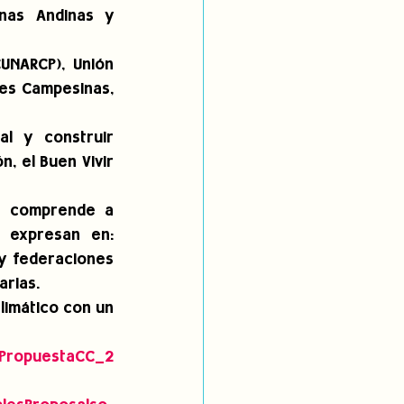
nas Andinas y 
UNARCP), Unión 
es Campesinas, 
l y construir 
, el Buen Vivir 
e comprende a 
expresan en: 
y federaciones 
arias.
imático con un 
U_PropuestaCC_2