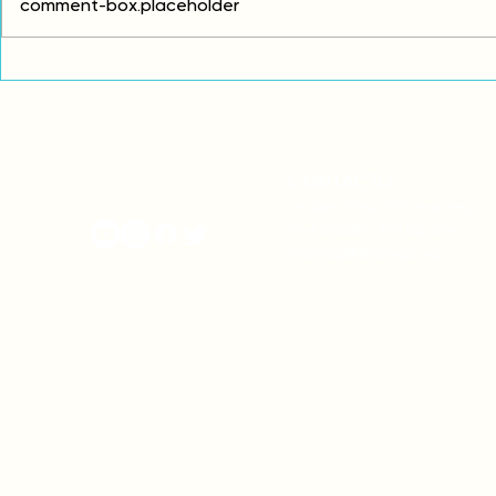
comment-box.placeholder
Comunidades asháninkas
COP30: Resi
actualizan sus estatutos
frente a la
comunales para fortalecer
complicidad
su autonomía y gobernanza
climática
territorial.
CONTACTO
onamiap.org
Jr. Santa Rosa 327 Lima, Perú.
01-4280635 / 953 532 064
onamiap@onamiap.org