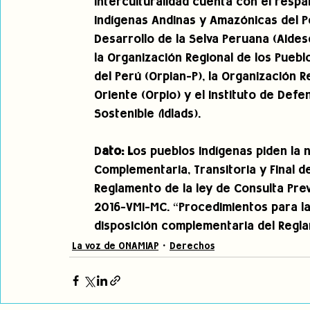
Interculturalidad cuenta con el respa
Indígenas Andinas y Amazónicas del Pe
Desarrollo de la Selva Peruana (Aides
la Organización Regional de los Puebl
del Perú (Orpian-P), la Organización R
Oriente (Orpio) y el Instituto de Defe
Sostenible 
(
Idlads).
D
ato: L
os pueblos indígenas piden la n
Complementaria, Transitoria y Final 
Reglamento de la ley de Consulta Previ
2016-VMI-MC. “Procedimientos para la 
disposición complementaria del Regla
La voz de ONAMIAP
Derechos