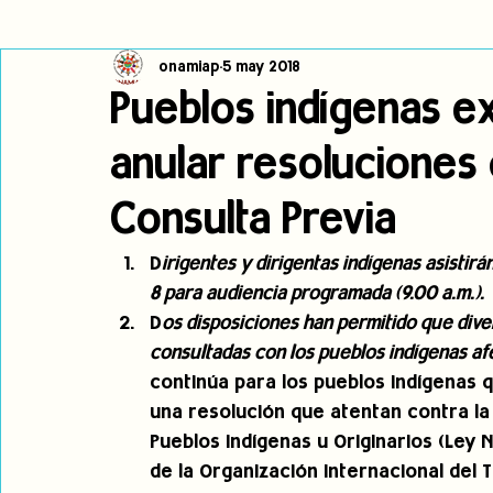
onamiap
5 may 2018
Cambio climático
Navegador indígena
Publicaciones
Pueblos indígenas e
anular resoluciones 
Alertas
Pronunciamientos
Observatorio de consulta previa
Consulta Previa
jóvenes indígenas
Incidencias
incidencia
PNPI
D
irigentes y dirigentas indígenas asistirá
8 para audiencia programada (9.00 a.m.). 
D
os disposiciones han permitido que diver
consultadas con los pueblos indígenas af
continúa para los pueblos indígenas q
una resolución que atentan contra la 
Pueblos Indígenas u Originarios (Ley 
de la Organización Internacional del 