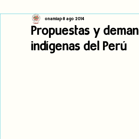
onamiap
8 ago 2014
Cambio climático
Navegador indígena
Publicaciones
Propuestas y deman
indígenas del Perú
Alertas
Pronunciamientos
Observatorio de consulta previa
jóvenes indígenas
Incidencias
incidencia
PNPI