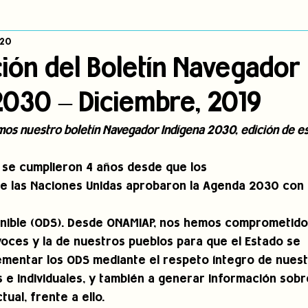
020
dígena
Publicaciones
Consulta previa
Sin categoría
A
ión del Boletín Navegador
2030 – Diciembre, 2019
Observatorio de consulta previa
Mujeres indígenas
Territorios in
amos nuestro boletín Navegador Indígena 2030, edición de es
incidencia
PNPI
Nuestras Raíces Cuentan
 se cumplieron 4 años desde que los
e las Naciones Unidas aprobaron la Agenda 2030 con s
enible (ODS). Desde ONAMIAP, nos hemos comprometido
 voces y la de nuestros pueblos para que el Estado se
mentar los ODS mediante el respeto íntegro de nues
 e individuales, y también a generar información sobr
ual, frente a ello. 