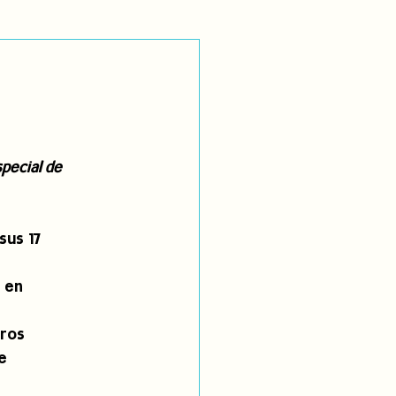
utoidentificación
dígenas
pecial de 
us 17 
 en
tros
e