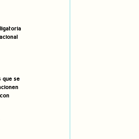
ligatoria
acional
s que se
ncionen
 con