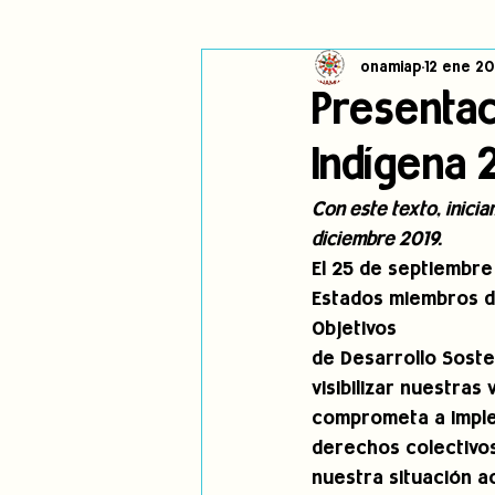
onamiap
12 ene 2
Cambio climático
Navegador in
Presentac
Indígena 
Alertas
Pronunciamientos
Con este texto, inici
diciembre 2019.
jóvenes indígenas
Incidencias
El 25 de septiembre
Estados miembros d
Objetivos
de Desarrollo Sost
visibilizar nuestras
comprometa a imple
derechos colectivos
nuestra situación act