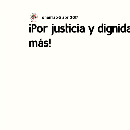
onamiap
5 abr 2017
Cambio climático
Navegador indígena
Publicaciones
¡Por justicia y digni
más!
Alertas
Pronunciamientos
Observatorio de consulta previa
jóvenes indígenas
Incidencias
incidencia
PNPI