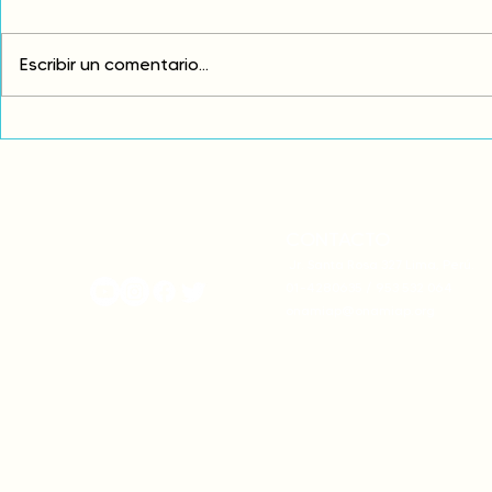
Escribir un comentario...
Exigimos cambios
¡FUERA EL I
estructurales para eliminar
AMÉRICA LAT
la discriminación racial
CONTACTO
onamiap.org
Jr. Santa Rosa 327 Lima, Perú.
01-4280635 / 953 532 064
onamiap@onamiap.org