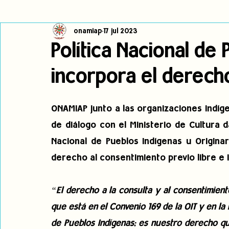
onamiap
17 jul 2023
Cambio climático
Navegador indígena
Publicaciones
Política Nacional de
incorpora el derech
Alertas
Pronunciamientos
Observatorio de consulta previa
ONAMIAP junto a las organizaciones indíge
jóvenes indígenas
Incidencias
incidencia
PNPI
de diálogo con el Ministerio de Cultura d
Nacional de Pueblos indígenas u Originar
derecho al consentimiento previo libre e 
“El derecho a la consulta y al consentimient
que está en el Convenio 169 de la OIT y en la
de Pueblos Indígenas; es nuestro derecho qu