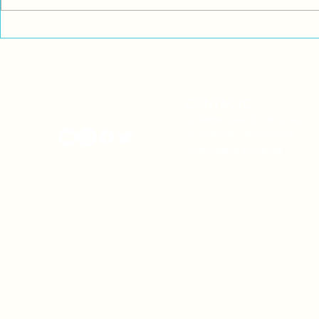
Comunidades asháninkas
COP30: Resi
actualizan sus estatutos
frente a la
comunales para fortalecer
complicidad
su autonomía y gobernanza
climática
territorial.
CONTACTO
onamiap.org
Jr. Santa Rosa 327 Lima, Perú.
01-4280635 / 953 532 064
onamiap@onamiap.org