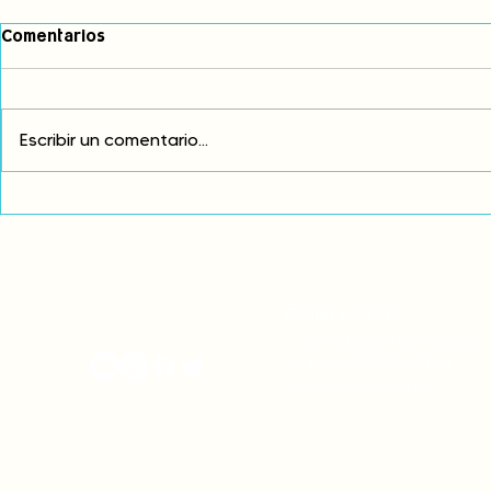
Comentarios
Escribir un comentario...
Comunidades asháninkas
Fortalecem
monitorean el ejercicio de
vínculo anc
sus derechos como pueblos
agua
indígenas
CONTACTO
onamiap.org
Jr. Santa Rosa 327 Lima, Perú.
01-4280635 / 953 532 064
onamiap@onamiap.org