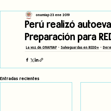
onamiap
23 ene 2019
Cambio climático
Navegador indígena
Publicaciones
Perú realizó autoev
Preparación para R
Alertas
Pronunciamientos
Observatorio de consulta previa
La voz de ONAMIAP
Salvaguardas en REDD+
Dere
jóvenes indígenas
Incidencias
incidencia
PNPI
Entradas recientes