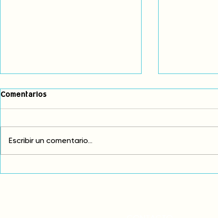
Comentarios
Escribir un comentario...
Comunidades asháninkas
COP30: Resi
actualizan sus estatutos
frente a la
comunales para fortalecer
complicidad
su autonomía y gobernanza
climática
territorial.