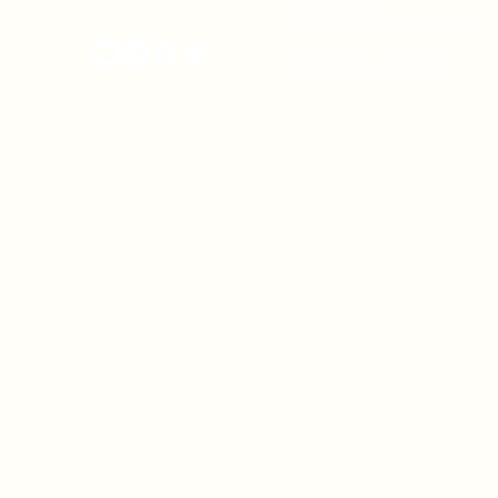
CONTACTO
onamiap.org
Jr. Santa Rosa 327 Lima, Perú.
01-4280635 / 953 532 064
onamiap@onamiap.org