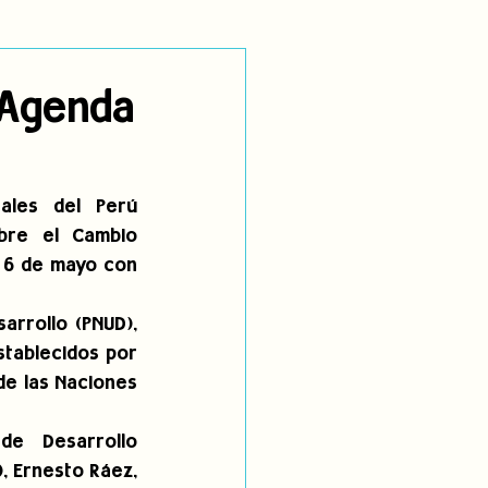
utoidentificación
 Agenda
dígenas
ales del Perú 
bre el Cambio 
 6 de mayo con 
rrollo (PNUD), 
tablecidos por 
e las Naciones 
de Desarrollo 
, Ernesto Ráez, 