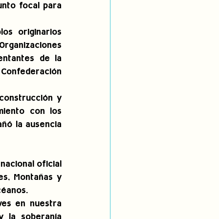
nto focal para 
s originarios 
rganizaciones 
ntantes de la 
 Confederación 
onstrucción y 
miento con los 
ñó la ausencia 
acional oficial 
es, Montañas y 
céanos.
es en nuestra 
 la soberanía 