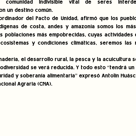
comunidad indivisible vital de seres interde
on un destino común.
ordinador del Pacto de Unidad, afirmó que los pueblos
dígenas de costa, andes y amazonía somos los más v
as poblaciones más empobrecidas, cuyas actividades d
osistemas y condiciones climáticas, seremos las m
anadería, el desarrollo rural, la pesca y la acuicultura 
iodiversidad se verá reducida. Y todo esto “tendrá un 
uridad y soberanía alimentaria” expresó Antolín Huásca
cional Agraria (CNA).