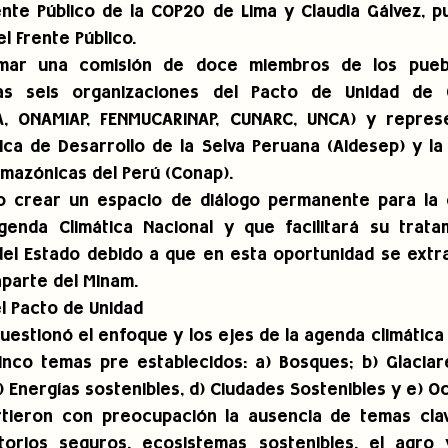
nte Público de la COP20 de Lima y Claudia Gálvez, pu
l Frente Público.
mar una comisión de doce miembros de los pueblo
s seis organizaciones del Pacto de Unidad de O
A, ONAMIAP, FENMUCARINAP, CUNARC, UNCA) y represe
ica de Desarrollo de la Selva Peruana (Aidesep) y la
mazónicas del Perú (Conap).
 crear un espacio de diálogo permanente para la c
genda Climática Nacional y que facilitará su trata
el Estado debido a que en esta oportunidad se extra
parte del Minam.
el Pacto de Unidad
uestionó el enfoque y los ejes de la agenda climática n
nco temas pre establecidos: a) Bosques; b) Glaciar
) Energías sostenibles, d) Ciudades Sostenibles y e) O
tieron con preocupación la ausencia de temas clav
torios seguros, ecosistemas sostenibles, el agro y