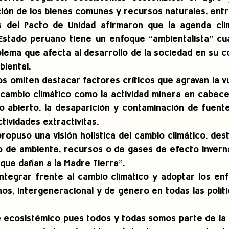
ción de los bienes comunes y recursos naturales, entr
 del Pacto de Unidad afirmaron que la agenda climá
Estado peruano tiene un enfoque “ambientalista” cu
blema que afecta al desarrollo de la sociedad en su co
biental.
s omiten destacar factores críticos que agravan la vul
 cambio climático como la actividad minera en cabece
jo abierto, la desaparición y contaminación de fuente
tividades extractivitas.
propuso una visión holística del cambio climático, des
 de ambiente, recursos o de gases de efecto inverna
 que dañan a la Madre Tierra”.
integrar frente al cambio climático y adoptar los enf
s, intergeneracional y de género en todas las políti
ecosistémico pues todos y todas somos parte de la M