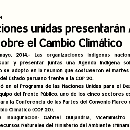
14
dígena
Publicaciones
Consulta previa
Sin categoría
A
iones unidas presentarán
sobre el Cambio Climático
Observatorio de consulta previa
Mujeres indígenas
Territorios in
yo, 2014.- Las organizaciones indígenas nacion
suar y presentar juntas una Agenda Indígena so
incidencia
PNPI
Nuestras Raíces Cuentan
do se adoptó en la reunión que sostuvieron el martes
del Estado peruano frente a la COP 20.
ó en el Programa de las Naciones Unidas para el Desa
uipo del Frente Público, uno de los cinco sectores es
ara la Conferencia de las Partes del Convenio Marco d
bio Climático (COP 20).
a inauguración: Gabriel Quijandría, viceministro 
Recursos Naturales del Ministerio del Ambiente (Minam)