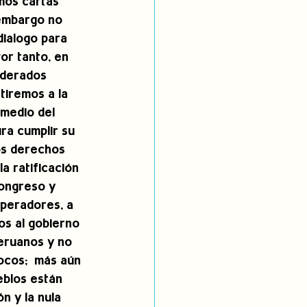
mos cartas 
 embargo no 
ialogo para 
or tanto, en 
iderados 
tiremos a la 
rmedio del 
ura cumplir su 
os derechos 
a ratificación 
Congreso y 
peradores, a 
os al gobierno 
eruanos y no 
ocos;  más aún 
blos están 
n y la nula 