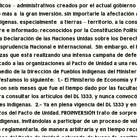
icos – administrativos creados por el actual gobierno 
más a  la gran inversión, sin importarle la afectación
ígenas, especialmente  a tierras – territorio, a la cons
e e informado; reconocidos por la Constitución Polític
 la Declaración de las Naciones Unidas sobre los Derec
risprudencia Nacional e Internacional.  Sin embargo, el 
zas que está realizando una intensa campaña de defe
ado a las organizaciones al Pacto de Unidad a una reu
medio de la Dirección de Pueblos Indígenas del Minister
estamos lo siguiente:  1.- El Ministerio de Economía y 
on seis meses que fue el tiempo dado por las facultade
a consultar los artículos del DL 1333, y nunca convocó
es indígenas.  2.- Ya en plena vigencia del DL 1333 y en
os del Pacto de Unidad, PROINVERSIÓN trato de sorpren
ígenas, invitándolas a participar de un proceso de val
reglamentarla, de manera arbitraria y en tiempo reco