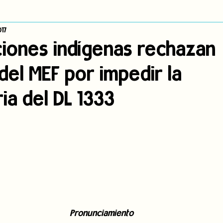
17
dígena
Publicaciones
Consulta previa
Sin categoría
A
iones indígenas rechazan
del MEF por impedir la
Observatorio de consulta previa
Mujeres indígenas
Territorios in
ia del DL 1333
incidencia
PNPI
Nuestras Raíces Cuentan
Pronunciamiento