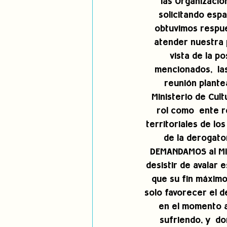
las Organizacio
solicitando espa
obtuvimos respue
atender nuestra 
vista de la p
mencionados,  las
reunión plante
 Ministerio de Cult
rol como  ente r
territoriales de lo
de la derogator
DEMANDAMOS al Min
desistir de avalar 
que su fin máximo
solo favorecer el d
en el momento a
sufriendo, y  do