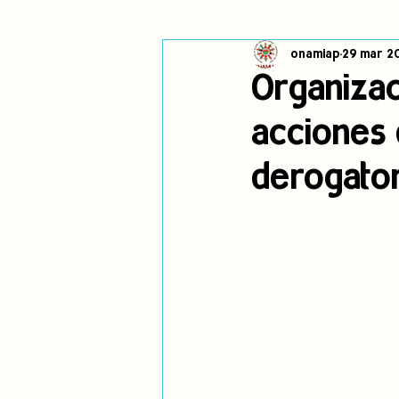
onamiap
29 mar 20
Cambio climático
Navegador in
Organizac
acciones 
Alertas
Pronunciamientos
derogator
jóvenes indígenas
Incidencias