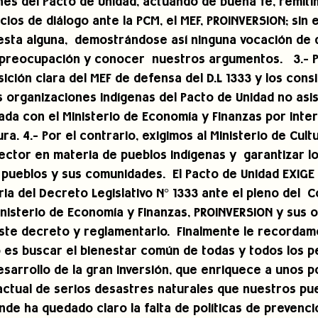
nes del Pacto de Unidad, actuando de buena fe, remiti
cios de diálogo ante la PCM, el MEF, PROINVERSION; sin
sta alguna,  demostrándose así ninguna vocación de d
preocupación y conocer  nuestros argumentos.   3.- P
osición clara del MEF de defensa del D.L 1333 y los cons
 organizaciones indígenas del Pacto de Unidad no asis
ada con el Ministerio de Economía y Finanzas por inte
ura. 4.- Por el contrario, exigimos al Ministerio de Cult
ector en materia de pueblos indígenas y  garantizar l
s pueblos y sus comunidades.  El Pacto de Unidad EXIGE l
ia del Decreto Legislativo N° 1333 ante el pleno del  
isterio de Economía y Finanzas, PROINVERSION y sus o
este decreto y reglamentarlo.  Finalmente le recordam
 es buscar el bienestar común de todas y todos los p
esarrollo de la gran inversión, que enriquece a unos p
ctual de serios desastres naturales que nuestros pue
nde ha quedado claro la falta de políticas de prevenció