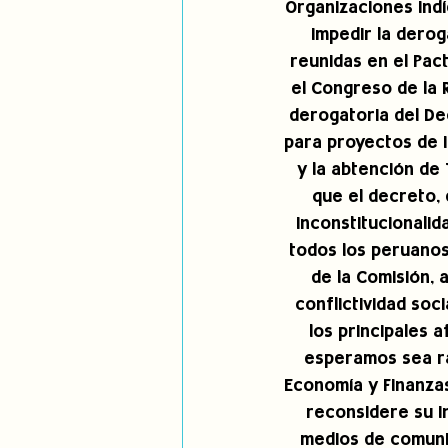
Organizaciones indí
impedir la derog
reunidas en el Pac
el Congreso de la R
derogatoria del Dec
para proyectos de in
y la abtención de
que el decreto, e
inconstitucionalid
todos los peruanos
de la Comisión, 
conflictividad soc
los principales a
esperamos sea rat
Economía y Finanzas
reconsidere su i
medios de comunic