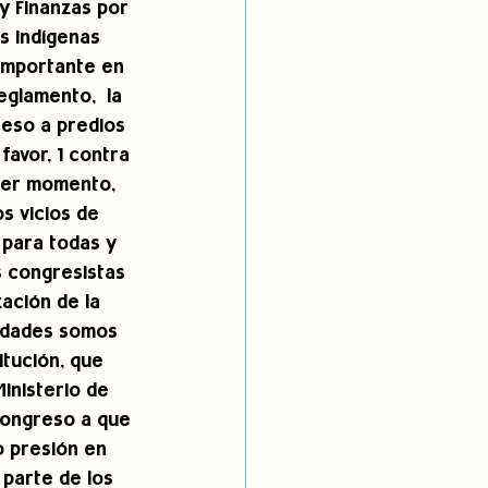
y Finanzas por 
s indígenas 
importante en 
eglamento,  la 
ceso a predios 
favor, 1 contra 
mer momento, 
s vicios de 
 para todas y 
 congresistas 
ación de la 
nidades somos 
itución, que 
inisterio de 
Congreso a que 
 presión en 
parte de los 