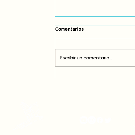
Comentarios
Escribir un comentario...
Exigimos cambios
estructurales para eliminar
la discriminación racial
onamiap.org
J