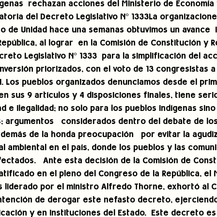
genas  rechazan acciones del Ministerio de Economía 
atoria del Decreto Legislativo N° 1333La organizacione
to de Unidad hace una semanas obtuvimos un avance  
epública, al lograr  en la Comisión de Constitución y R
reto Legislativo N° 1333  para la simplificación del ac
versión priorizados, con el voto de 13 congresistas a 
 1. Los pueblos organizados denunciamos desde el pri
n sus 9 artículos y 4 disposiciones finales, tiene serio
ad e ilegalidad; no solo para los pueblos indígenas sino
; argumentos   considerados dentro del debate de los
además de la honda preocupación   por evitar la agudiz
ial ambiental en el país, donde los pueblos y las comu
fectados.   Ante esta decisión de la Comisión de Const
ificado en el pleno del Congreso de la República, el M
 liderado por el ministro Alfredo Thorne, exhortó al 
ntención de derogar este nefasto decreto, ejerciendo
ación y en instituciones del Estado.  Este decreto es 