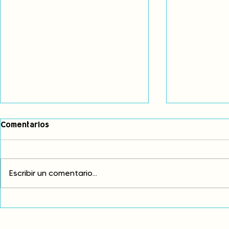
Comentarios
Escribir un comentario...
Comunidades asháninkas
COP30: Resi
actualizan sus estatutos
frente a la
comunales para fortalecer
complicidad