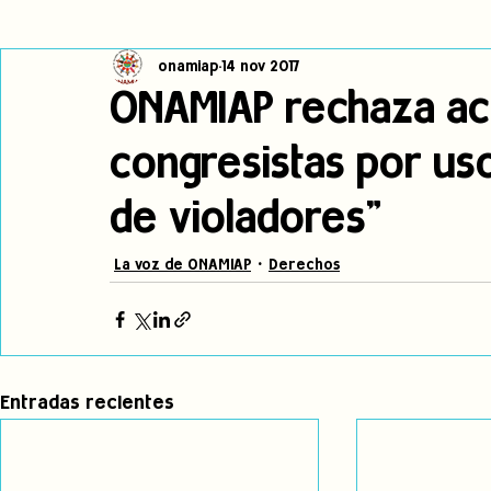
onamiap
14 nov 2017
Cambio climático
Navegador indígena
Publicaciones
ONAMIAP rechaza ac
congresistas por uso
Alertas
Pronunciamientos
Observatorio de consulta previa
de violadores"
jóvenes indígenas
Incidencias
incidencia
PNPI
La voz de ONAMIAP
Derechos
Entradas recientes