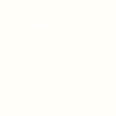
su autonomía y gobernanza
climática
territorial.
CONTACTO
onamiap.org
Jr. Santa Rosa 327 Lima, Perú.
01-4280635 / 953 532 064
onamiap@onamiap.org