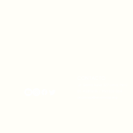
CONTACTO
onamiap.org
Jr. Santa Rosa 327 Lima, Perú.
01-4280635 / 953 532 064
onamiap@onamiap.org