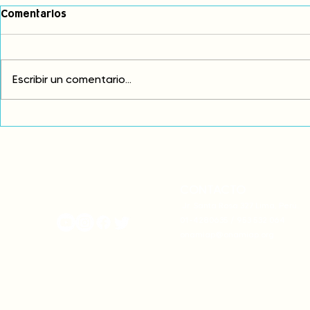
Comentarios
Escribir un comentario...
Comunidades asháninkas
COP30: Resi
actualizan sus estatutos
frente a la
comunales para fortalecer
complicidad
su autonomía y gobernanza
climática
territorial.
CONTACTO
onamiap.org
Jr. Santa Rosa 327 Lima, Perú.
01-4280635 / 953 532 064
onamiap@onamiap.org