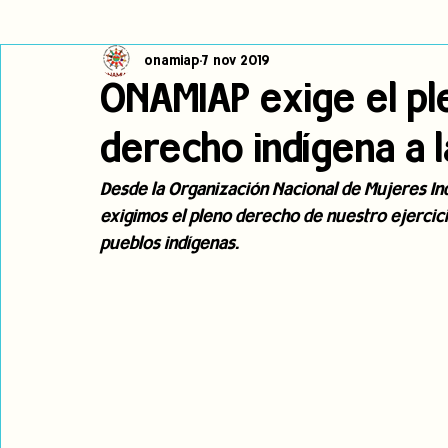
onamiap
7 nov 2019
Cambio climático
Navegador indígena
Publicaciones
ONAMIAP exige el ple
derecho indígena a la
Alertas
Pronunciamientos
Observatorio de consulta previa
Desde la Organización Nacional de Mujeres In
exigimos el pleno derecho de nuestro ejercicio
jóvenes indígenas
Incidencias
incidencia
PNPI
pueblos indígenas.