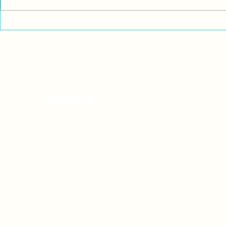
Comunidades asháninkas
COP30: Resi
actualizan sus estatutos
frente a la
comunales para fortalecer
complicidad
su autonomía y gobernanza
climática
territorial.
CONTACTO
onamiap.org
Jr. Santa Rosa 327 Lima, Perú.
01-4280635 / 953 532 064
onamiap@onamiap.org