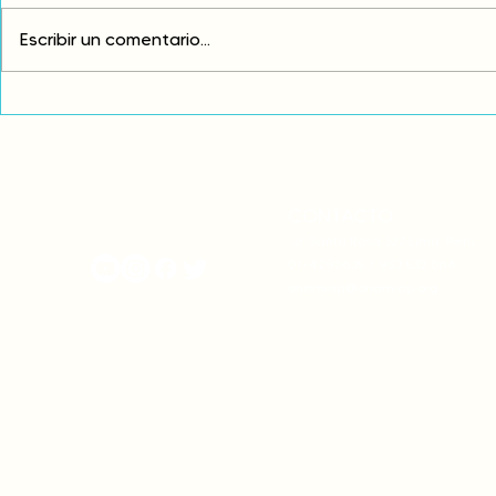
Escribir un comentario...
Comunidades asháninkas
COP30: Resi
actualizan sus estatutos
frente a la
comunales para fortalecer
complicidad
su autonomía y gobernanza
climática
territorial.
CONTACTO
onamiap.org
Jr. Santa Rosa 327 Lima, Perú.
01-4280635 / 953 532 064
onamiap@onamiap.org