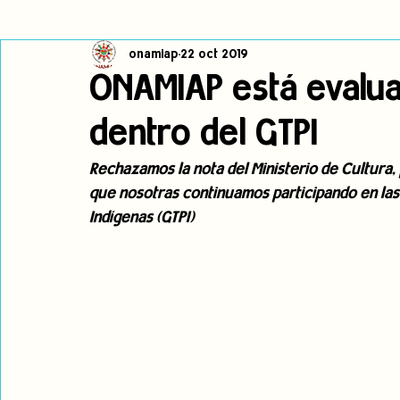
onamiap
22 oct 2019
Cambio climático
Navegador indígena
Publicaciones
ONAMIAP está evalua
dentro del GTPI
Alertas
Pronunciamientos
Observatorio de consulta previa
Rechazamos la nota del Ministerio de Cultura,
que nosotras continuamos participando en las
jóvenes indígenas
Incidencias
incidencia
PNPI
Indígenas (GTPI)