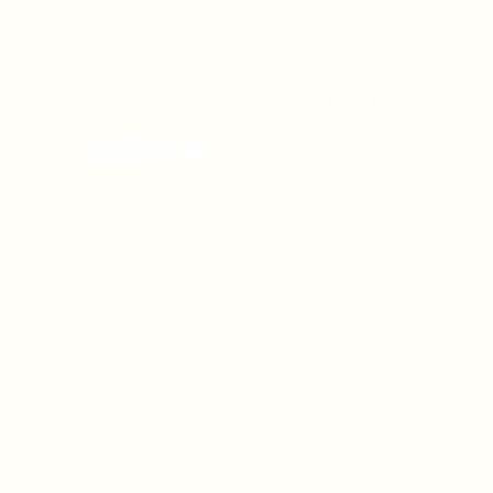
actualizan sus estatutos
frente a la
comunales para fortalecer
complicidad
su autonomía y gobernanza
climática
territorial.
CONTACTO
onamiap.org
Jr. Santa Rosa 327 Lima, Perú.
01-4280635 / 953 532 064
onamiap@onamiap.org