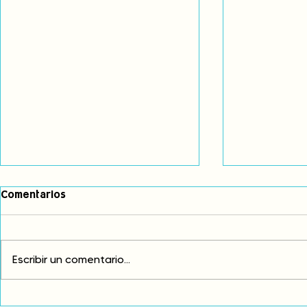
Comentarios
Escribir un comentario...
Comunidades asháninkas
COP30: Resi