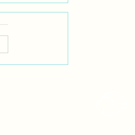
de la Resistencia
gena: no nos
parecerán