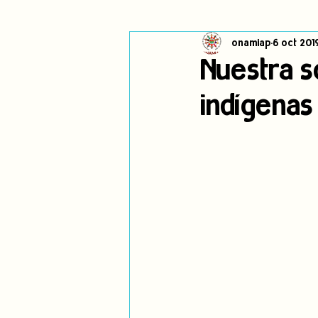
onamiap
6 oct 201
Cambio climático
Navegador in
Nuestra s
indígenas
Alertas
Pronunciamientos
jóvenes indígenas
Incidencias