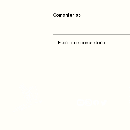
Comentarios
Escribir un comentario...
Comunidades asháninkas
actualizan sus estatutos
comunales para fortalecer
su autonomía y gobernanza
territorial.
onamiap.org
J