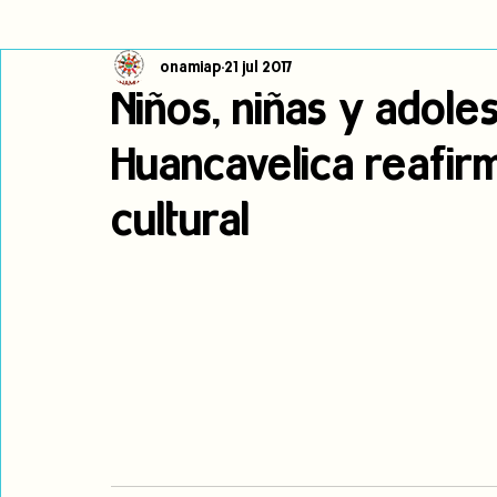
onamiap
21 jul 2017
Cambio climático
Navegador indígena
Publicaciones
Niños, niñas y adole
Huancavelica reafirm
Alertas
Pronunciamientos
Observatorio de consulta previa
cultural
jóvenes indígenas
Incidencias
incidencia
PNPI