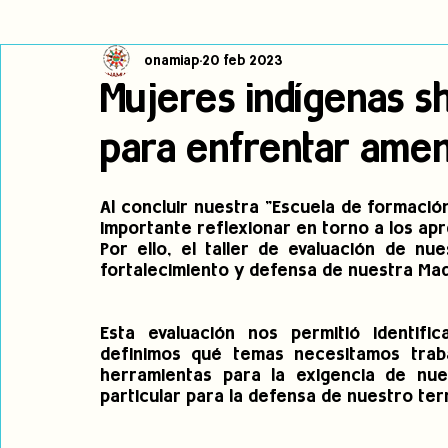
onamiap
20 feb 2023
Cambio climático
Navegador indígena
Publicaciones
Mujeres indígenas sh
para enfrentar amena
Alertas
Pronunciamientos
Observatorio de consulta previa
Al concluir nuestra "Escuela de formació
jóvenes indígenas
Incidencias
incidencia
PNPI
importante reflexionar en torno a los apr
Por ello, el taller de evaluación de nu
fortalecimiento y defensa de nuestra Mad
Esta evaluación nos permitió identifi
definimos qué temas necesitamos traba
herramientas para la exigencia de nues
particular para la defensa de nuestro terr