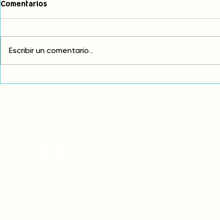
Comentarios
Escribir un comentario...
Comunidades asháninkas
COP30: Resi
actualizan sus estatutos
frente a la
comunales para fortalecer
complicidad
su autonomía y gobernanza
climática
territorial.
CONTACTO
onamiap.org
Jr. Santa Rosa 327 Lima, Perú.
01-4280635 / 953 532 064
onamiap@onamiap.org