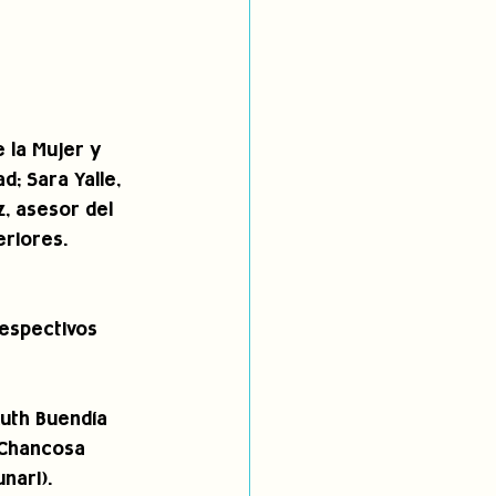
 la Mujer y 
d; Sara Yalle, 
z, asesor del 
eriores.
espectivos 
uth Buendía 
 Chancosa 
nari).