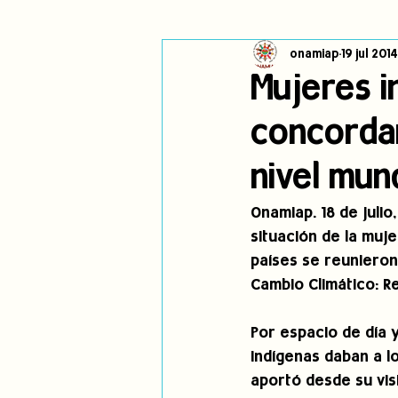
onamiap
19 jul 2014
Cambio climático
Navegador in
Mujeres 
concordan
Alertas
Pronunciamientos
nivel mund
jóvenes indígenas
Incidencias
Onamiap. 18 de juli
situación de la muje
países se reunieron 
Cambio Climático: R
Por espacio de día 
indígenas daban a l
aportó desde su vis