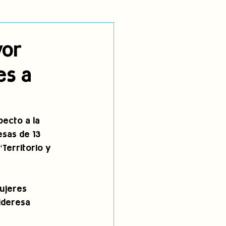
utoidentificación
yor
es a
dígenas
pecto a la 
esas de 13 
Territorio y 
ujeres 
ideresa 