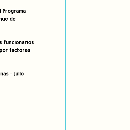
el Programa 
ihue de 
 funcionarios 
por factores 
as - Julio 