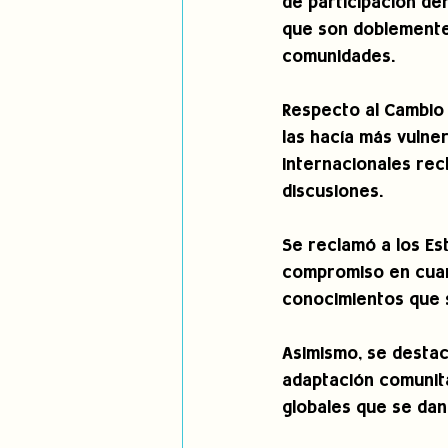
de participación den
que son doblemente
comunidades.
Respecto al Cambio 
las hacía más vulne
internacionales rec
discusiones.
Se reclamó a los Es
compromiso en cuant
conocimientos que s
Asimismo, se destac
adaptación comunita
globales que se dan