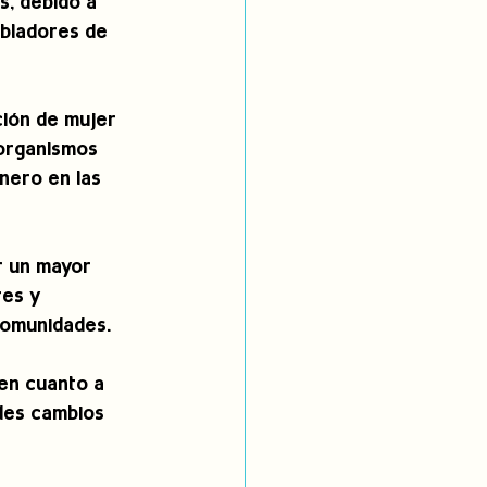
s, debido a 
bladores de 
ción de mujer 
 organismos 
nero en las 
r un mayor 
es y 
comunidades.
en cuanto a 
des cambios 