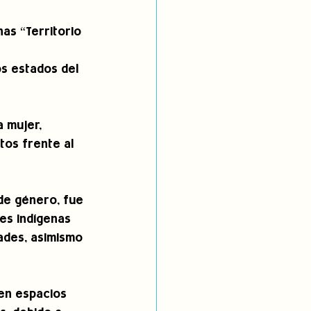
as “Territorio 
s estados del 
a mujer, 
tos frente al 
 de género, fue 
es indígenas 
ades, asimismo 
en espacios 