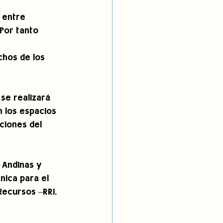
 entre 
 Por tanto 
 
chos de los 
se realizará 
n los espacios 
ciones del 
 Andinas y 
nica para el 
Recursos –RRI.