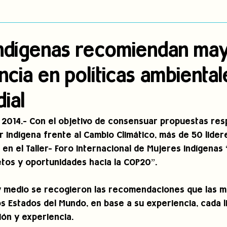
dígena
Publicaciones
Consulta previa
Sin categoría
A
indígenas recomiendan ma
cia en políticas ambiental
Observatorio de consulta previa
Mujeres indígenas
Territorios in
ial
incidencia
PNPI
Nuestras Raíces Cuentan
o, 2014.- Con el objetivo de consensuar propuestas res
r indígena frente al Cambio Climático, más de 50 lider
en el Taller- Foro Internacional de Mujeres Indígenas “
etos y oportunidades hacia la COP20”.
y medio se recogieron las recomendaciones que las m
os Estados del Mundo, en base a su experiencia, cada l
ión y experiencia.