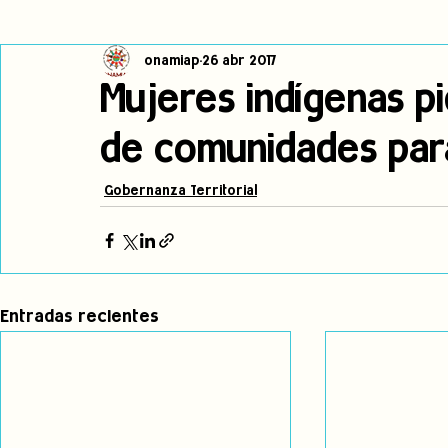
onamiap
26 abr 2017
Cambio climático
Navegador indígena
Publicaciones
Mujeres indígenas pi
de comunidades para
Alertas
Pronunciamientos
Observatorio de consulta previa
Gobernanza Territorial
jóvenes indígenas
Incidencias
incidencia
PNPI
Entradas recientes