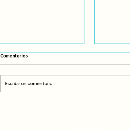
Comentarios
Escribir un comentario...
Fortalecemos nuestro
Comunidade
vínculo ancestral con el
refuerzan l
agua
jurídica de 
desde sus 
ancestrale
CONTACTO