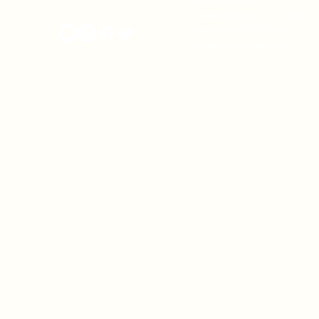
onamiap.org
Jr. Santa Rosa 327 Lima, Perú.
01-4280635 / 953 532 064
onamiap@onamiap.org