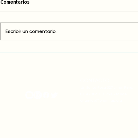
Comentarios
Escribir un comentario...
Avances históricos en la
POLÍTICA NA
Comisión Multisectorial de
PUEBLOS IN
Consulta Previa garantiza
ORIGINARIOS
participación de pueblos
ESTRUCTURA
indígenas en espacios de
toma de decisiones
CONTACTO
onamiap.org
Jr. Santa Rosa 327 Lima, Perú.
01-4280635 / 953 532 064
onamiap@onamiap.org