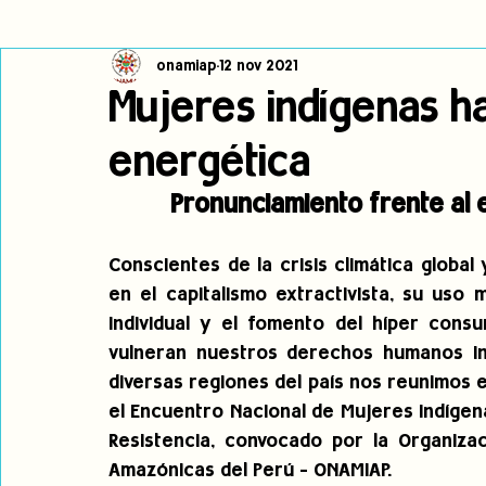
onamiap
12 nov 2021
Cambio climático
Navegador indígena
Publicaciones
Mujeres indígenas ha
energética
Alertas
Pronunciamientos
Observatorio de consulta previa
Pronunciamiento frente al ex
jóvenes indígenas
Incidencias
incidencia
PNPI
Conscientes de la crisis climática globa
en el capitalismo extractivista, su uso 
individual y el fomento del híper cons
vulneran nuestros derechos humanos indi
diversas regiones del país nos reunimos en
el Encuentro Nacional de Mujeres Indígena
Resistencia, convocado por la Organizac
Amazónicas del Perú - ONAMIAP.