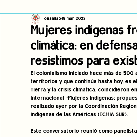
onamiap
18 mar 2022
Cambio climático
Navegador indígena
Publicaciones
Mujeres indígenas fre
climática: en defensa
Alertas
Pronunciamientos
Observatorio de consulta previa
resistimos para exist
jóvenes indígenas
Incidencias
incidencia
PNPI
El colonialismo iniciado hace más de 500 
territorios y que continúa hasta hoy, es 
Tierra y la crisis climática, coincidieron 
Internacional “Mujeres indígenas: propuest
realizado ayer por la Coordinación Region
Indígenas de las Américas (ECMIA SUR).
Este conversatorio reunió como panelista