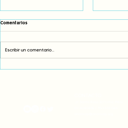
Comentarios
Escribir un comentario...
Exigimos cambios
¡FUERA EL I
estructurales para eliminar
AMÉRICA LAT
la discriminación racial
CONTACTO
onamiap.org
Jr. Santa Rosa 327 Lima, Perú.
01-4280635 / 953 532 064
onamiap@onamiap.org